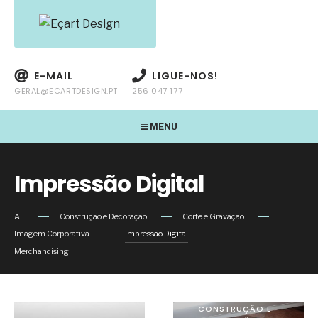
E-MAIL
LIGUE-NOS!
GERAL@ECARTDESIGN.PT
256 047 177
MENU
Impressão Digital
All
Construção e Decoração
Corte e Gravação
Imagem Corporativa
Impressão Digital
Merchandising
CONSTRUÇÃO E