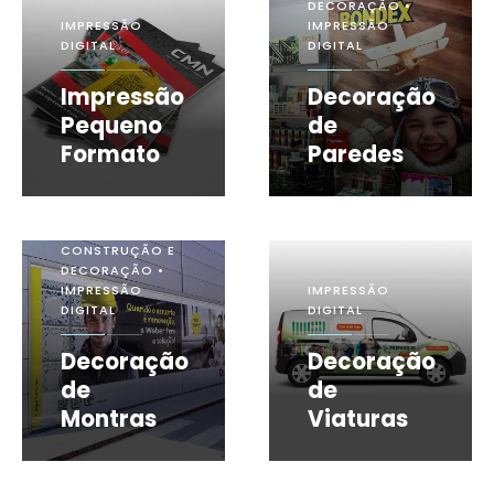
DECORAÇÃO •
IMPRESSÃO
IMPRESSÃO
DIGITAL
DIGITAL
Impressão
Decoração
Pequeno
de
Formato
Paredes
CONSTRUÇÃO E
DECORAÇÃO •
IMPRESSÃO
IMPRESSÃO
DIGITAL
DIGITAL
Decoração
Decoração
de
de
IMPRESSÃO
Montras
DIGITAL
Viaturas
Banners e
Rollups